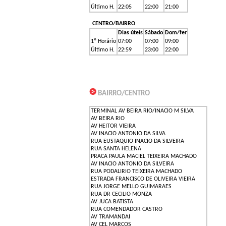
Último H.
22:05
22:00
21:00
CENTRO/BAIRRO
Dias úteis
Sábado
Dom/fer
1º Horário
07:00
07:00
09:00
Último H.
22:59
23:00
22:00
BAIRRO/CENTRO
TERMINAL AV BEIRA RIO/INACIO M SILVA
AV BEIRA RIO
AV HEITOR VIEIRA
AV INACIO ANTONIO DA SILVA
RUA EUSTAQUIO INACIO DA SILVEIRA
RUA SANTA HELENA
PRACA PAULA MACIEL TEIXEIRA MACHADO
AV INACIO ANTONIO DA SILVEIRA
RUA PODALIRIO TEIXEIRA MACHADO
ESTRADA FRANCISCO DE OLIVEIRA VIEIRA
RUA JORGE MELLO GUIMARAES
RUA DR CECILIO MONZA
AV JUCA BATISTA
RUA COMENDADOR CASTRO
AV TRAMANDAI
AV CEL MARCOS