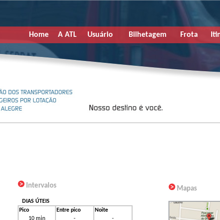
Home
A ATL
Usuário
Bilhetagem
Frota
Iti
Intervalos
Mapas
DIAS ÚTEIS
Pico
Entre pico
Noite
10 min
-
-