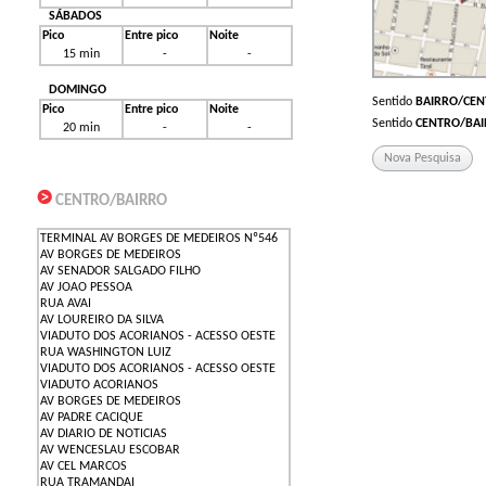
SÁBADOS
Pico
Entre pico
Noite
15 min
-
-
DOMINGO
Sentido
BAIRRO/CEN
Pico
Entre pico
Noite
Sentido
CENTRO/BAI
20 min
-
-
Nova Pesquisa
CENTRO/BAIRRO
TERMINAL AV BORGES DE MEDEIROS Nº546
AV BORGES DE MEDEIROS
AV SENADOR SALGADO FILHO
AV JOAO PESSOA
RUA AVAI
AV LOUREIRO DA SILVA
VIADUTO DOS ACORIANOS - ACESSO OESTE
RUA WASHINGTON LUIZ
VIADUTO DOS ACORIANOS - ACESSO OESTE
VIADUTO ACORIANOS
AV BORGES DE MEDEIROS
AV PADRE CACIQUE
AV DIARIO DE NOTICIAS
AV WENCESLAU ESCOBAR
AV CEL MARCOS
RUA TRAMANDAI