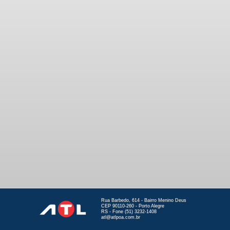
Rua Barbedo, 614 - Bairro Menino Deus
CEP 90110-260 - Porto Alegre
RS - Fone (51) 3232-1408
atl@atlpoa.com.br